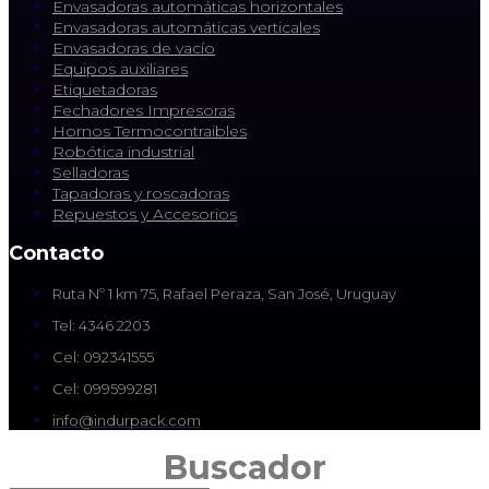
Envasadoras automáticas horizontales
Envasadoras automáticas verticales
Envasadoras de vacío
Equipos auxiliares
Etiquetadoras
Fechadores Impresoras
Hornos Termocontraibles
Robótica industrial
Selladoras
Tapadoras y roscadoras
Repuestos y Accesorios
Contacto
Ruta Nº 1 km 75, Rafael Peraza, San José, Uruguay
Tel: 4346 2203
Cel: 092341555
Cel: 099599281
info@indurpack.com
Buscador