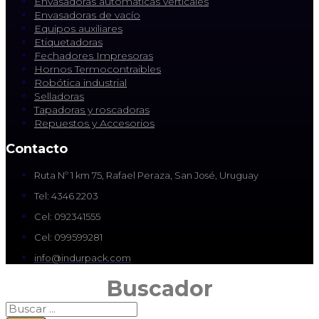
Envasadoras automáticas verticales
Envasadoras de vacío
Equipos auxiliares
Etiquetadoras
Fechadores Impresoras
Hornos Termocontraibles
Robótica industrial
Selladoras
Tapadoras y roscadoras
Repuestos y Accesorios
Contacto
Ruta Nº 1 km 75, Rafael Peraza, San José, Uruguay
Tel: 4346 2203
Cel: 092341555
Cel: 099599281
info@indurpack.com
Buscador
Search