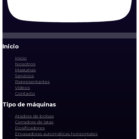
Inicio
Inicio
Nosotros
Maquinas
Servicios
Representantes
Videos
Contacto
Tipo de máquinas
Atadora de bolsas
Cerradora de latas
Dosificadores
Envasadoras automáticas horizontales