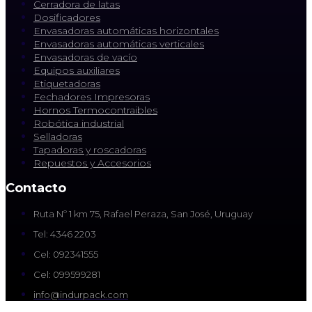
Cerradora de latas
Dosificadores
Envasadoras automáticas horizontales
Envasadoras automáticas verticales
Envasadoras de vacío
Equipos auxiliares
Etiquetadoras
Fechadores Impresoras
Hornos Termocontraibles
Robótica industrial
Selladoras
Tapadoras y roscadoras
Repuestos y Accesorios
Contacto
Ruta Nº 1 km 75, Rafael Peraza, San José, Uruguay
Tel: 4346 2203
Cel: 092341555
Cel: 099599281
info@indurpack.com