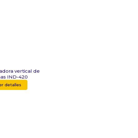
dora vertical de
sas IND-420
er detalles