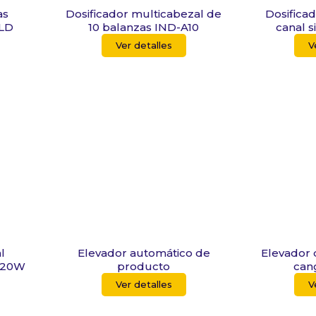
as
Dosificador multicabezal de
Dosifica
0LD
10 balanzas IND-A10
canal 
Ver detalles
V
l
Elevador automático de
Elevador 
420W
producto
can
Ver detalles
V