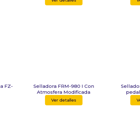
Ver detalles
V
za FZ-
Selladora FRM-980 I Con
Sellado
Atmosfera Modificada
pedal
Ver detalles
V