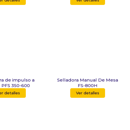
er detalles
Ver detalles
ra de impulso a
Selladora Manual De Mesa
 PFS 350-600
FS-800H
er detalles
Ver detalles