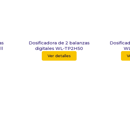
as
Dosificadora de 2 balanzas
Dosifica
ll
digitales WL-TP2H50
WL
Ver detalles
V