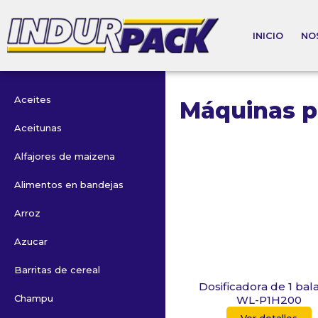
INICIO
NO
Aceites
Máquinas p
Aceitunas
Alfajores de maizena
Alimentos en bandejas
Arroz
Azucar
Barritas de cereal
Dosificadora de 1 bal
Champu
WL-P1H200