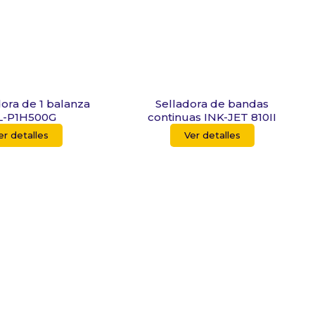
dora de 1 balanza
Selladora de bandas
-P1H500G
continuas INK-JET 810II
er detalles
Ver detalles