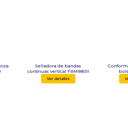
anza
Selladora de bandas
Conforma
0
continuas vertical FRM980ll
bol
Ver detalles
V