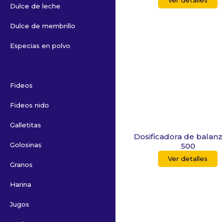
Ver detalles
Dulce de leche
Dulce de membrillo
Especias en polvo
Especias secas
Fideos
Fideos nido
Galletitas
Dosificadora de balan
Golosinas
500
Ver detalles
Granos
Harina
Jugos