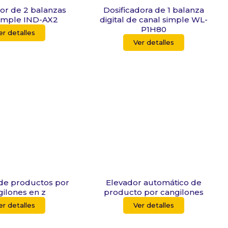
dor de 2 balanzas
Dosificadora de 1 balanza
simple IND-AX2
digital de canal simple WL-
P1H80
er detalles
Ver detalles
de productos por
Elevador automático de
gilones en z
producto por cangilones
er detalles
Ver detalles