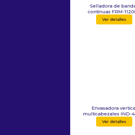
Selladora de band
continuas FRM-112
Ver detalles
Envasadora vertica
multicabezales IND-
Ver detalles